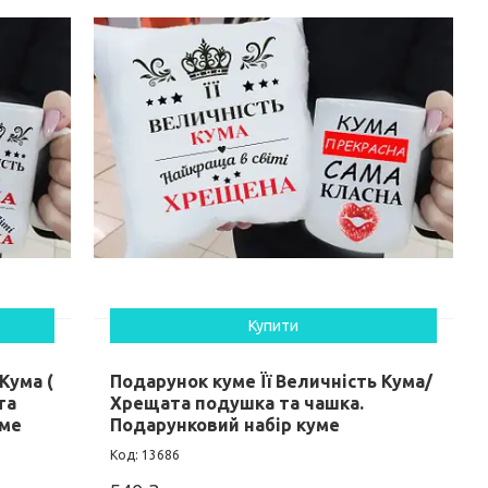
Купити
Кума (
Подарунок куме Її Величність Кума/
та
Хрещата подушка та чашка.
уме
Подарунковий набір куме
13686