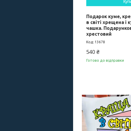
Куп
Подарок куме, кр
в світі хрещена і 
чашка. Подарунков
хрестовий
13678
540 ₴
Готово до відправки