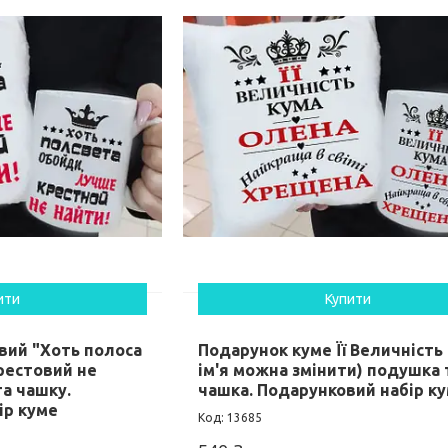
ити
Купити
вий "Хоть полоса
Подарунок куме Її Величність 
рестовий не
ім'я можна змінити) подушка 
а чашку.
чашка. Подарунковий набір к
ір куме
13685