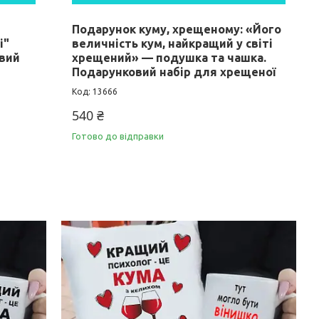
Подарунок куму, хрещеному: «Його
і"
величність кум, найкращий у світі
овий
хрещений» — подушка та чашка.
Подарунковий набір для хрещеної
13666
540 ₴
Готово до відправки