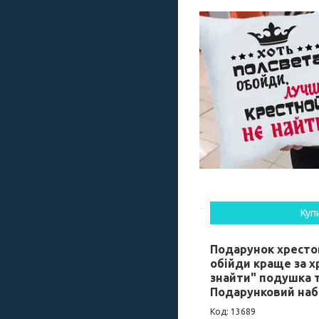
Куп
Подарунок хресто
обійди краще за х
знайти" подушка т
Подарунковий наб
13689