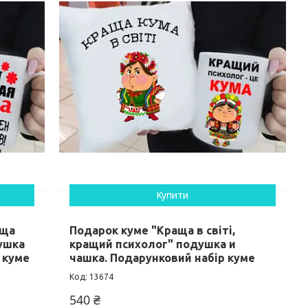
Купити
аща
Подарок куме "Краща в світі,
душка
кращий психолог" подушка и
 куме
чашка. Подарунковий набір куме
13674
540 ₴