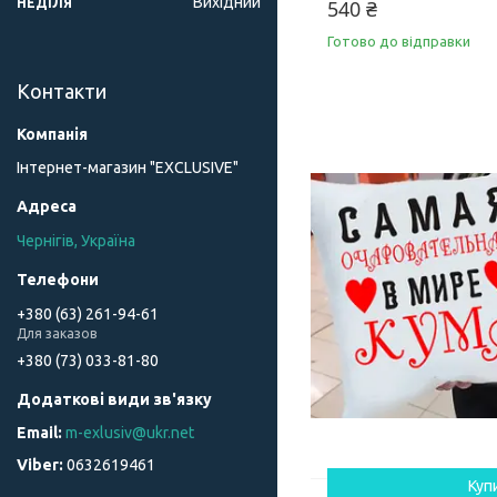
Вихідний
НЕДІЛЯ
540 ₴
Готово до відправки
Контакти
Інтернет-магазин "ЕXCLUSIVE"
Чернігів, Україна
+380 (63) 261-94-61
Для заказов
+380 (73) 033-81-80
m-exlusiv@ukr.net
0632619461
Куп