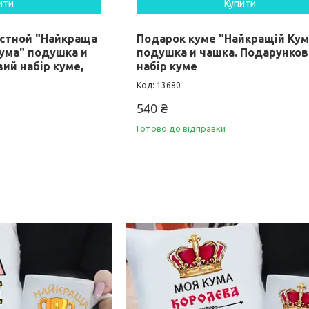
ити
Купити
естной "Найкраща
Подарок куме "Найкращій Кум
кума" подушка и
подушка и чашка. Подарунко
ий набір куме,
набір куме
13680
540 ₴
Готово до відправки