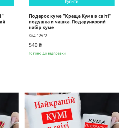
Купити
і"
Подарок куме "Краща Кума в світі"
вий
подушка и чашка. Подарунковий
набір куме
13673
540 ₴
Готово до відправки