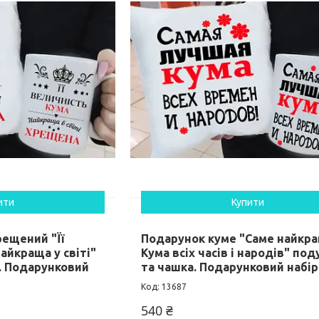
ити
Купити
рещений "Її
Подарунок куме "Саме найкр
айкраща у світі"
Кума всіх часів і народів" по
. Подарунковий
та чашка. Подарунковий набір
13687
540 ₴