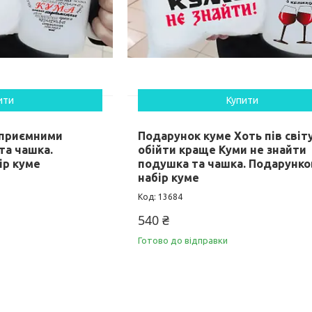
ити
Купити
 приємними
Подарунок куме Хоть пів світ
та чашка.
обійти краще Куми не знайти
ір куме
подушка та чашка. Подарунк
набір куме
13684
540 ₴
Готово до відправки