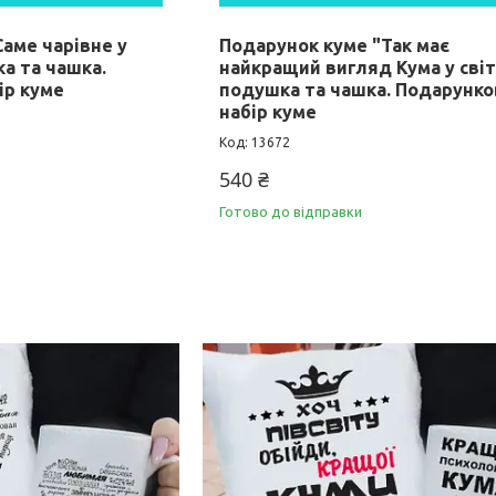
аме чарівне у
Подарунок куме "Так має
ка та чашка.
найкращий вигляд Кума у світ
ір куме
подушка та чашка. Подарунк
набір куме
13672
540 ₴
Готово до відправки