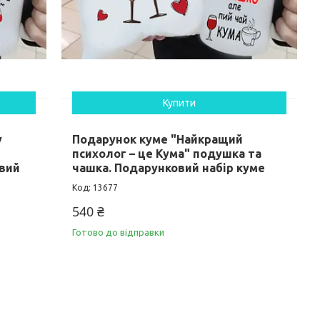
Купити
у
Подарунок куме "Найкращий
психолог – це Кума" подушка та
овий
чашка. Подарунковий набір куме
13677
540 ₴
Готово до відправки