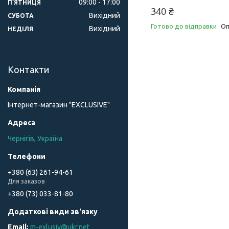
09:00
17:00
ПʼЯТНИЦЯ
340 ₴
Вихідний
СУБОТА
Готово до відправки
Оп
Вихідний
НЕДІЛЯ
Контакти
Інтернет-магазин "ЕXCLUSIVE"
Чернігів, Україна
+380 (63) 261-94-61
Для заказов
+380 (73) 033-81-80
m-exlusiv@ukr.net