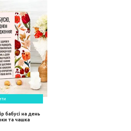
ити
р бабусі на день
ки та чашка