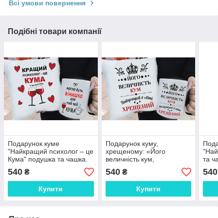
Всі умови повернення
Подібні товари компанії
Подарунок куме
Подарунок куму,
Пода
"Найкращий психолог – це
хрещеному: «Його
"Най
Кума" подушка та чашка.
величність кум,
та ч
Подарунковий набір куме
найкращий у світі
набі
540
540
540
₴
₴
хрещений» — подушка та
чашка. Подарунковий
Купити
Купити
набір для хрещеного