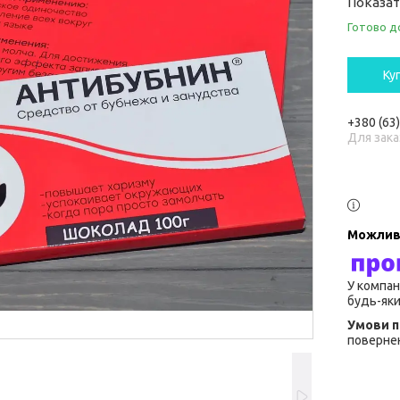
Показат
Готово д
Ку
+380 (63
Для зака
У компан
будь-яки
повернен