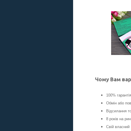
Чому Вам вар
100% гаранті
Обмін або пов
Відсилання то
8 років на ри
Свій власний