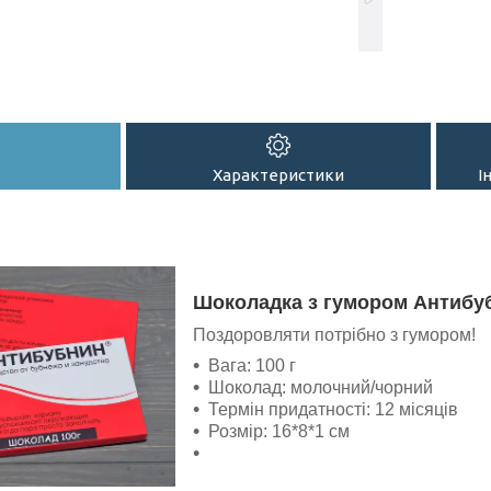
Характеристики
І
Шоколадка з гумором Антибу
Поздоровляти потрібно з гумором!
Вага: 100 г
Шоколад: молочний/чорний
Термін придатності: 12 місяців
Розмір: 16*8*1 см