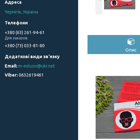
Чернігів, Україна
+380 (63) 261-94-61
Для заказов
+380 (73) 033-81-80
Опис
m-exlusiv@ukr.net
0632619461