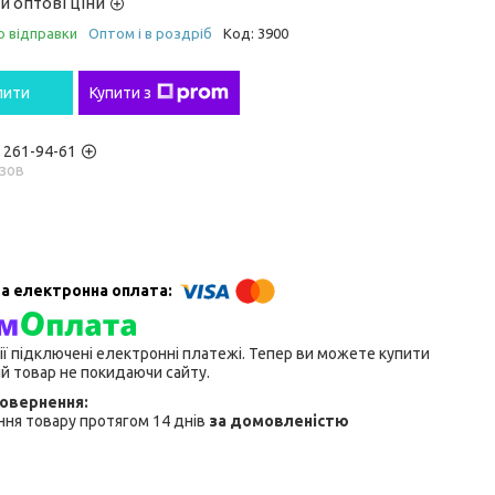
и оптові ціни
о відправки
Оптом і в роздріб
Код:
3900
пити
Купити з
) 261-94-61
зов
ії підключені електронні платежі. Тепер ви можете купити
й товар не покидаючи сайту.
ня товару протягом 14 днів
за домовленістю