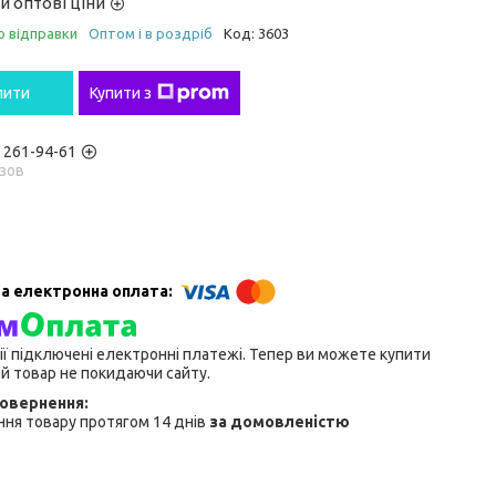
и оптові ціни
о відправки
Оптом і в роздріб
Код:
3603
пити
Купити з
) 261-94-61
зов
ії підключені електронні платежі. Тепер ви можете купити
й товар не покидаючи сайту.
ня товару протягом 14 днів
за домовленістю