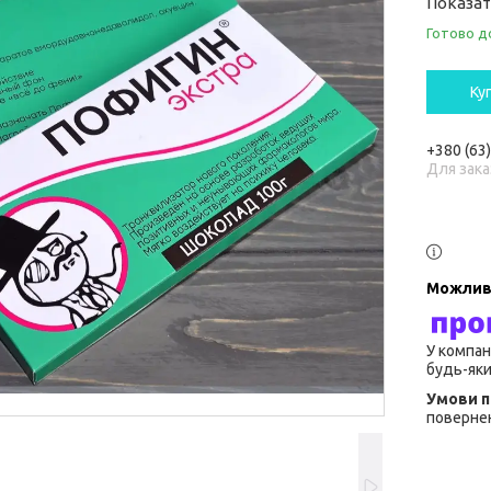
Показат
Готово д
Ку
+380 (63
Для зака
У компан
будь-яки
повернен