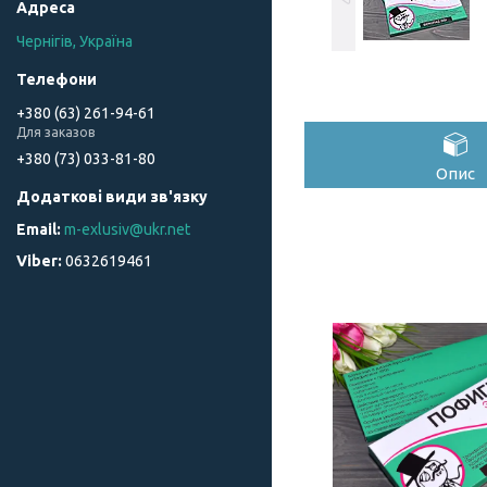
Чернігів, Україна
+380 (63) 261-94-61
Для заказов
+380 (73) 033-81-80
Опис
m-exlusiv@ukr.net
0632619461