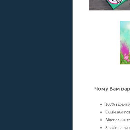
Чому Вам вар
100% гаранті
Обмін або пов
Відсилання то
8 років на ри