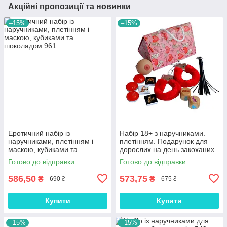
Акційні пропозиції та новинки
–15%
–15%
Еротичний набір із
Набір 18+ з наручниками.
наручниками, плетінням і
плетінням. Подарунок для
маскою, кубиками та
дорослих на день закоханих
шоколадом
Готово до відправки
Готово до відправки
586,50
573,75
₴
₴
690 ₴
675 ₴
Купити
Купити
–15%
–15%