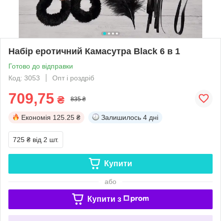
Набір еротичний Камасутра Black 6 в 1
Готово до відправки
Код: 3053
Опт і роздріб
709,75
₴
835 ₴
Економія
125.25 ₴
Залишилось
4 дні
725 ₴
від 2 шт.
Купити
або
Купити з