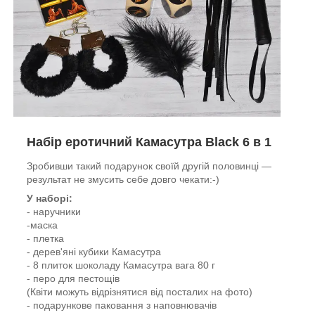
Набір еротичний Камасутра Black 6 в 1
Зробивши такий подарунок своїй другій половинці —
результат не змусить себе довго чекати:-)
У наборі:
- наручники
-маска
- плетка
- дерев'яні кубики Камасутра
- 8 плиток шоколаду Камасутра вага 80 г
- перо для пестощів
(Квіти можуть відрізнятися від посталих на фото)
- подарункове паковання з наповнювачів