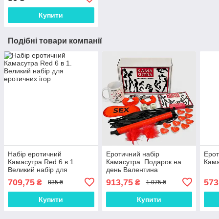
Купити
Подібні товари компанії
Набір еротичний
Еротичний набір
Ерот
Камасутра Red 6 в 1.
Камасутра. Подарок на
Кама
Великий набір для
день Валентина
еротичних ігор
709,75
913,75
573
₴
₴
835 ₴
1 075 ₴
Купити
Купити