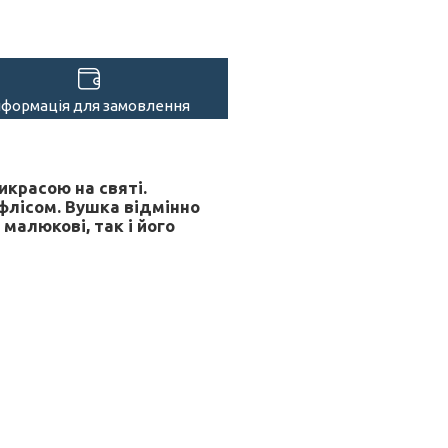
нформація для замовлення
икрасою на святі.
 флісом. Вушка відмінно
 малюкові, так і його