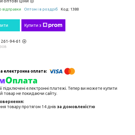
и оптові ціни
о відправки
Оптом і в роздріб
Код:
1388
пити
Купити з
) 261-94-61
зов
ії підключені електронні платежі. Тепер ви можете купити
й товар не покидаючи сайту.
ня товару протягом 14 днів
за домовленістю