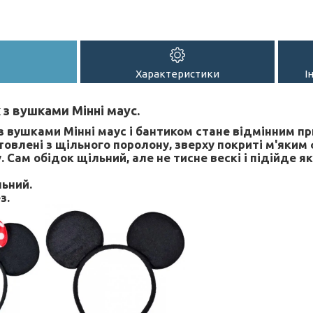
Характеристики
І
з вушками Мінні маус.
з вушками Мінні маус і бантиком стане відмінним пр
товлені з щільного поролону, зверху покриті м'яким
Сам обідок щільний, але не тисне вескі і підійде як
льний.
з.