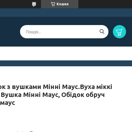
Кошик
к з вушками Мінні Маус.Вуха міккі
 Вушка Мінні Маус, Обідок обруч
 маус