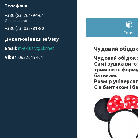
+380 (63) 261-94-61
Для заказов
+380 (73) 033-81-80
Опис
Чудовий обідок 
m-exlusiv@ukr.net
Чудовий обідок 
0632619461
Самі вушка виго
тримають форму. 
батькам.
Розмір універса
Є з бантиком і бе