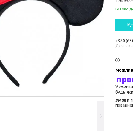
Показат
Готово д
Ку
+380 (63
Для зака
У компан
будь-яки
повернен