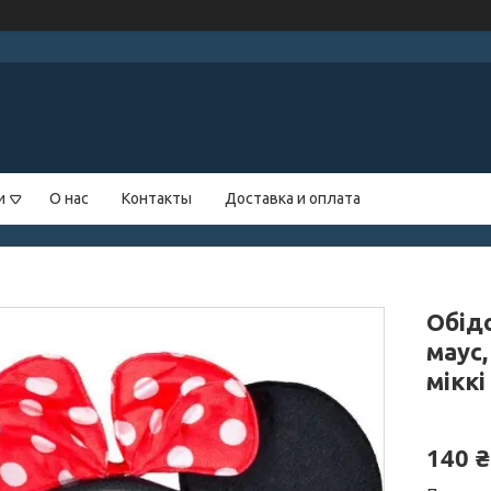
и
О нас
Контакты
Доставка и оплата
Обідо
маус,
міккі
140 ₴