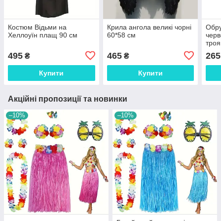
Костюм Відьми на
Крила ангола великі чорні
Обру
Хеллоуїн плащ 90 см
60*58 см
черв
троя
обра
495
465
265
₴
₴
Купити
Купити
Акційні пропозиції та новинки
–10%
–10%