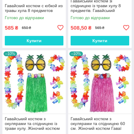
Гавайський костюм зі
Гавайский костюм с юбкой из
спідницею із трави хулу 8
травы хула 8 предметов
предметів. Гавайський
костюм із довгою спідницею
Готово до відправки
Готово до відправки
585
508,50
₴
₴
650 ₴
565 ₴
Купити
Купити
–10%
–10%
Гавайський костюм з
Гавайський костюм з
окулярами та спідницею із
окулярами та спідницею 60
трави хулу. Жіночий костюм
см. Жіночий костюм Гаваї
Гаваї зелений
рожевий