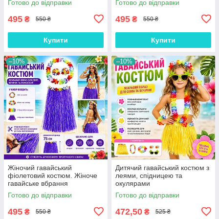
Готово до відправки
Готово до відправки
495
495
₴
₴
550 ₴
550 ₴
Купити
Купити
–10%
–10%
Жіночий гавайський
Дитячий гавайський костюм з
фіолетовий костюм. Жіноче
леями, спідницею та
гавайське вбрання
окулярами
Готово до відправки
Готово до відправки
495
472,50
₴
₴
550 ₴
525 ₴