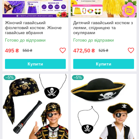
Жіночий гавайський
Дитячий гавайський костюм з
фіолетовий костюм. Жіноче
леями, спідницею та
гавайське вбрання
окулярами
Готово до відправки
Готово до відправки
495
472,50
₴
₴
550 ₴
525 ₴
Купити
Купити
–5%
–5%