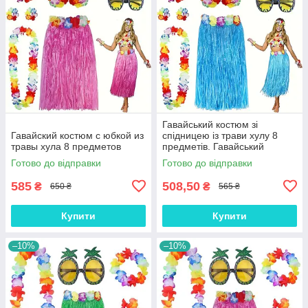
Гавайський костюм зі
Гавайский костюм с юбкой из
спідницею із трави хулу 8
травы хула 8 предметов
предметів. Гавайський
костюм із довгою спідницею
Готово до відправки
Готово до відправки
585
508,50
₴
₴
650 ₴
565 ₴
Купити
Купити
–10%
–10%