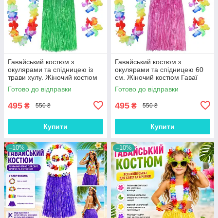
Гавайський костюм з
Гавайський костюм з
окулярами та спідницею із
окулярами та спідницею 60
трави хулу. Жіночий костюм
см. Жіночий костюм Гаваї
Гаваї зелений
рожевий
Готово до відправки
Готово до відправки
495
495
₴
₴
550 ₴
550 ₴
Купити
Купити
–10%
–10%