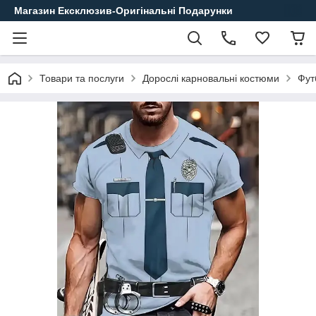
Магазин Ексклюзив-Оригінальні Подарунки
Товари та послуги
Дорослі карновальні костюми
Фут