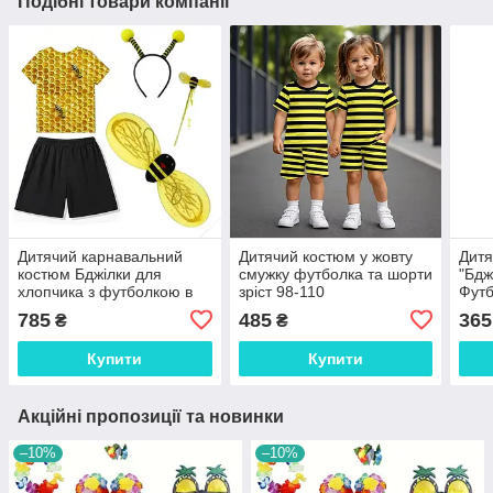
Подібні товари компанії
Дитячий карнавальний
Дитячий костюм у жовту
Дитя
костюм Бджілки для
смужку футболка та шорти
"Бдж
хлопчика з футболкою в
зріст 98-110
Футб
сотах Дитячий
бджі
785
485
365
₴
₴
карнавальний кост
Купити
Купити
Акційні пропозиції та новинки
–10%
–10%