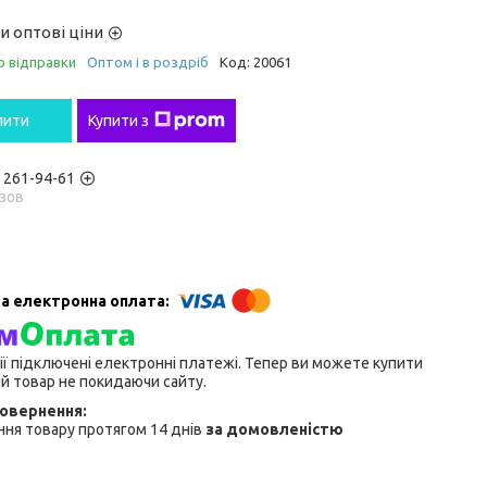
и оптові ціни
о відправки
Оптом і в роздріб
Код:
20061
пити
Купити з
) 261-94-61
зов
ії підключені електронні платежі. Тепер ви можете купити
й товар не покидаючи сайту.
ня товару протягом 14 днів
за домовленістю