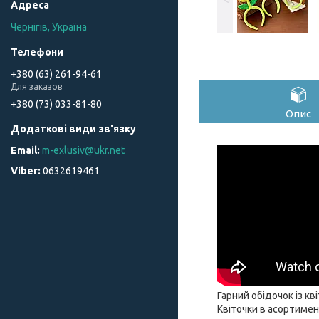
Чернігів, Україна
+380 (63) 261-94-61
Для заказов
+380 (73) 033-81-80
Опис
m-exlusiv@ukr.net
0632619461
Гарний обідочок із к
Квіточки в асортимен