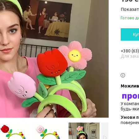
Показат
Готово д
Ку
+380 (63
Для зака
У компан
будь-яки
повернен