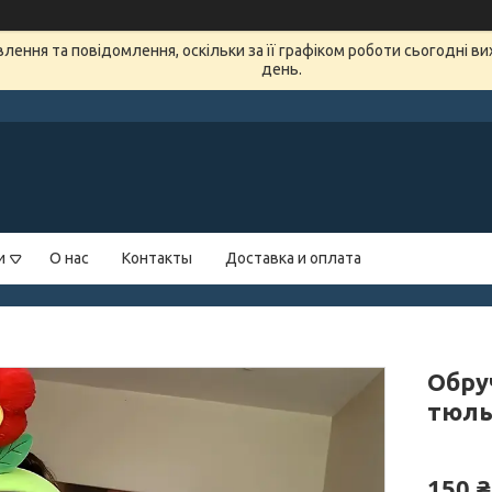
ення та повідомлення, оскільки за її графіком роботи сьогодні в
день.
и
О нас
Контакты
Доставка и оплата
Обру
тюль
150 ₴