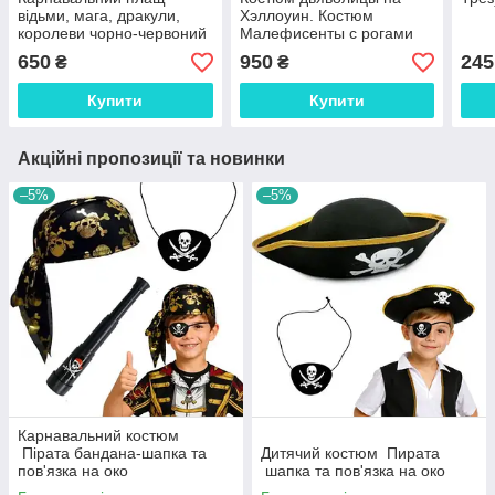
відьми, мага, дракули,
Хэллоуин. Костюм
королеви чорно-червоний
Малефисенты с рогами
650
950
245
₴
₴
Купити
Купити
Акційні пропозиції та новинки
–5%
–5%
Карнавальний костюм
Пірата бандана-шапка та
Дитячий костюм Пирата
пов'язка на око
шапка та пов'язка на око