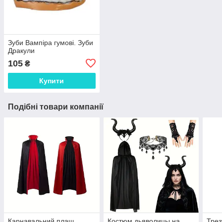
Зуби Вампіра гумові. Зуби
Дракули
105
₴
Купити
Подібні товари компанії
Карнавальний плащ
Костюм дьяволицы на
Трез