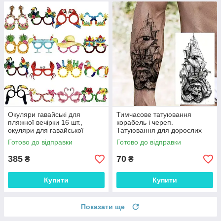
Окуляри гавайські для
Тимчасове татуювання
пляжної вечірки 16 шт.,
корабель і череп.
окуляри для гавайської
Татуювання для дорослих
вечірки реквізит для фото
Готово до відправки
Готово до відправки
385
70
₴
₴
Купити
Купити
Показати ще