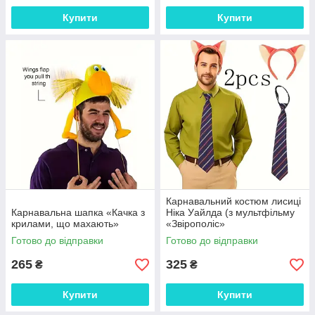
Купити
Купити
Карнавальний костюм лисиці
Карнавальна шапка «Качка з
Ніка Уайлда (з мультфільму
крилами, що махають»
«Звірополіс»
Готово до відправки
Готово до відправки
265
325
₴
₴
Купити
Купити