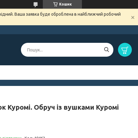
Кошик
ихідний. Ваша заявка буде оброблена в найближчий робочий
к Куромі. Обруч із вушками Куромі