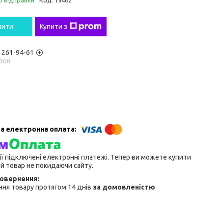
о відправки
Код:
19462
пити
Купити з
) 261-94-61
зов
ії підключені електронні платежі. Тепер ви можете купити
й товар не покидаючи сайту.
ня товару протягом 14 днів
за домовленістю