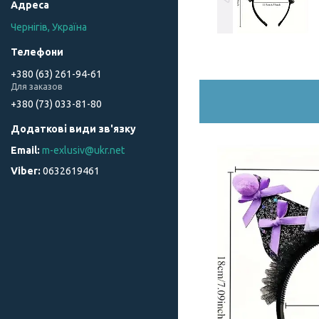
Чернігів, Україна
+380 (63) 261-94-61
Для заказов
+380 (73) 033-81-80
m-exlusiv@ukr.net
0632619461