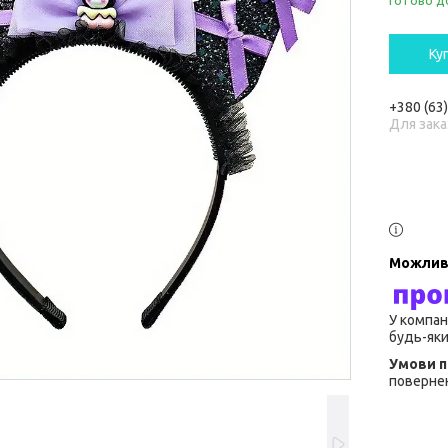
Готово д
Ку
+380 (63
Для зака
У компан
будь-яки
повернен