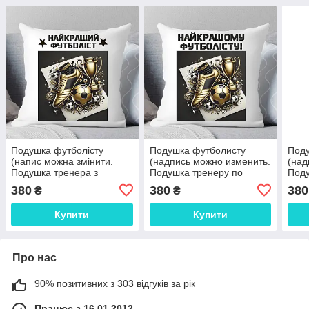
Подушка футболісту
Подушка футболисту
Под
(напис можна змінити.
(надпись можно изменить.
(над
Подушка тренера з
Подушка тренеру по
Поду
футболки. подушка синові
футболку. подушка сыну
футб
380
380
380
₴
₴
футболіста
футболисту
фут
Купити
Купити
Про нас
90% позитивних з 303 відгуків за рік
Працює з 16.01.2012