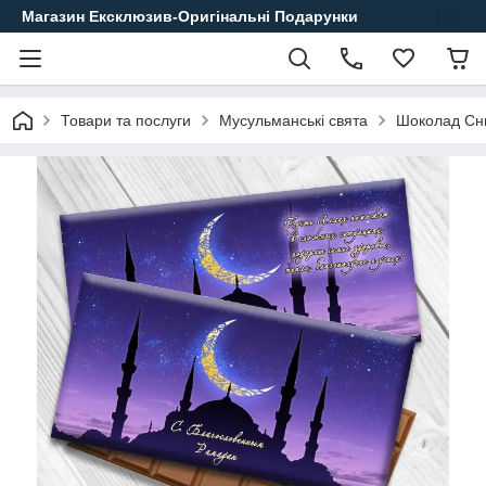
Магазин Ексклюзив-Оригінальні Подарунки
Товари та послуги
Мусульманські свята
Шоколад Сн