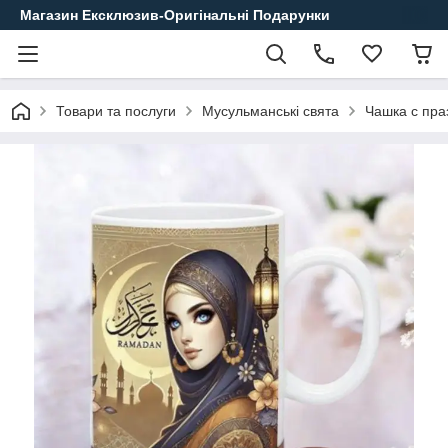
Магазин Ексклюзив-Оригінальні Подарунки
Товари та послуги
Мусульманські свята
Чашка с пра