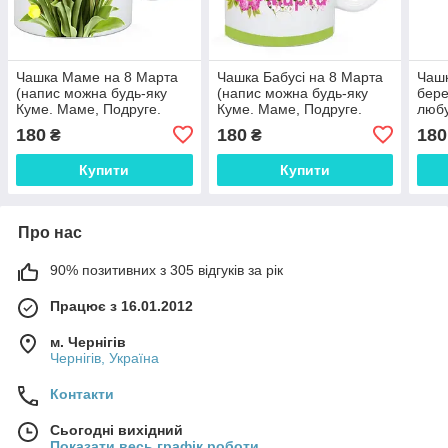
Чашка Маме на 8 Марта
Чашка Бабусі на 8 Марта
Чашк
(напис можна будь-яку
(напис можна будь-яку
бере
Куме. Маме, Подруге.
Куме. Маме, Подруге.
любу
Сестре)
Сестре)
Подр
180
180
180
₴
₴
Купити
Купити
Про нас
90% позитивних з 305 відгуків за рік
Працює з 16.01.2012
м. Чернігів
Чернігів, Україна
Контакти
Сьогодні вихідний
Показати весь графік роботи