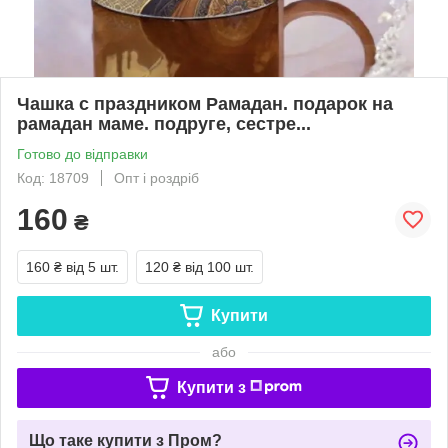
Чашка с праздником Рамадан. подарок на
рамадан маме. подруге, сестре...
Готово до відправки
Код: 18709
Опт і роздріб
160
₴
160 ₴
від 5 шт.
120 ₴
від 100 шт.
Купити
або
Купити з
Що таке купити з Пром?