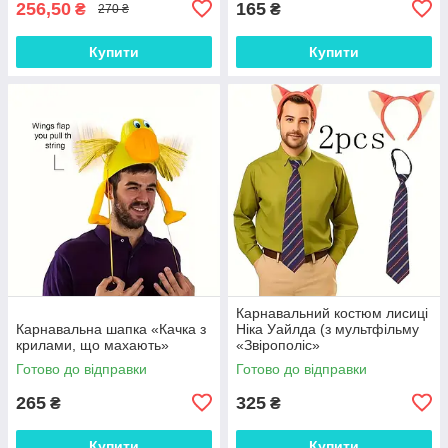
256,50
165
₴
₴
270 ₴
Купити
Купити
Карнавальний костюм лисиці
Карнавальна шапка «Качка з
Ніка Уайлда (з мультфільму
крилами, що махають»
«Звірополіс»
Готово до відправки
Готово до відправки
265
325
₴
₴
Купити
Купити