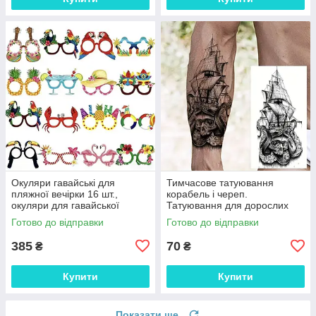
Окуляри гавайські для
Тимчасове татуювання
пляжної вечірки 16 шт.,
корабель і череп.
окуляри для гавайської
Татуювання для дорослих
вечірки реквізит для фото
Готово до відправки
Готово до відправки
385
70
₴
₴
Купити
Купити
Показати ще