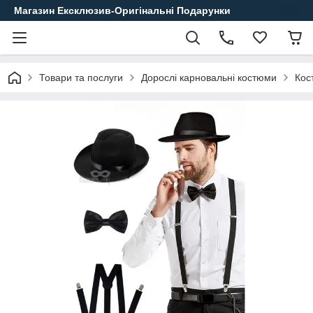
Магазин Ексклюзив-Оригінальні Подарунки
Товари та послуги
Дорослі карновальні костюми
Кос