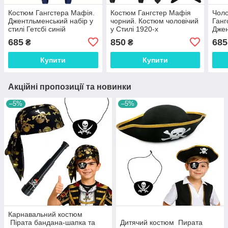
Костюм Гангстера Мафія.
Костюм Гангстер Мафія
Чоло
Джентльменський набір у
чорний. Костюм чоловічий
Ганг
стилі Гетсбі синій
у Стилі 1920-х
Джен
стил
685
850
685
₴
₴
ганг
Купити
Купити
Акційні пропозиції та новинки
–5%
–5%
Карнавальний костюм
Пірата бандана-шапка та
Дитячий костюм Пирата