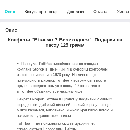
Опис
Відгуки про товар
Доставка
Оплата
Умови
Опис
Конфеты "Вітаємо З Великоднем". Подарки на
пасху 125 грамм
Парфуми
Toffifee
виробляються на заводах
компанії
Storck
в Німеччині під суворим контролем
якості, починаючи з
1973
року. Не дивно, що
популярність цукерок
Toffifee
у всьому світі росте
щодня впродовж ось уже понад 40 років, адже
в
Toffifee
об'єднано все найсмачніше.
Секрет цукерок
Toffifee
в цікавому поєднанні смачних
інгредієнтів: добірний цілісний лісовий горіх у чашці з
м'якої карамелі, наповненої ніжною кремовою нугою й
покритою чудовим шоколадом.
Toffifee
— це неймовірно смачні цукерки, які
сподобаються і дорослим, і дітям.