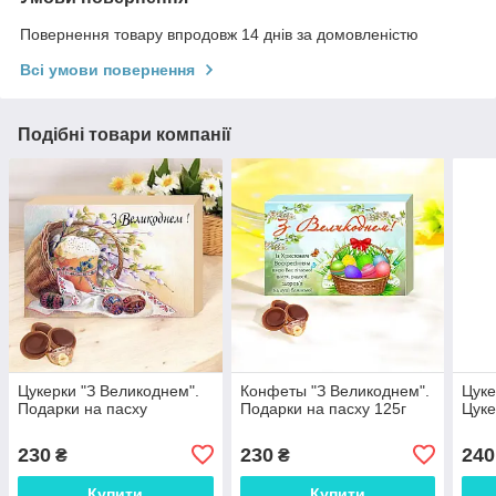
Повернення товару впродовж 14 днів за домовленістю
Всі умови повернення
Подібні товари компанії
Цукерки "З Великоднем".
Конфеты "З Великоднем".
Цуке
Подарки на пасху
Подарки на пасху 125г
Цуке
230
230
240
₴
₴
Купити
Купити