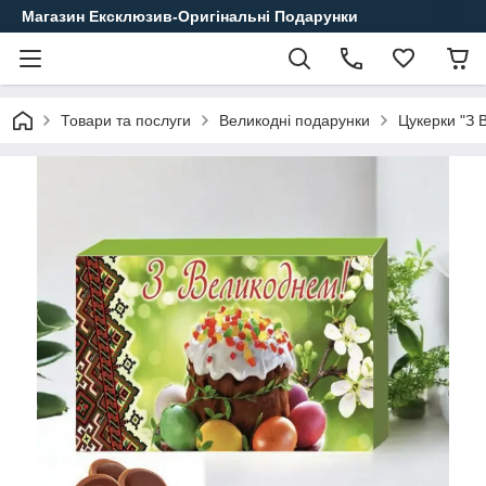
Магазин Ексклюзив-Оригінальні Подарунки
Товари та послуги
Великодні подарунки
Цукерки "З 