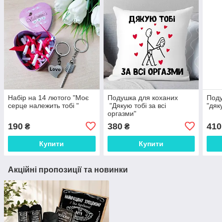
Набір на 14 лютого "Моє
Подушка для коханих
Поду
серце належить тобі "
"Дякую тобі за всі
"дяк
оргазми"
190
380
410
₴
₴
Купити
Купити
Акційні пропозиції та новинки