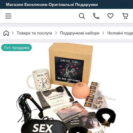
Магазин Ексклюзив-Оригінальні Подарунки
Товари та послуги
Подарункові набори
Чоловічі под
Топ продажів