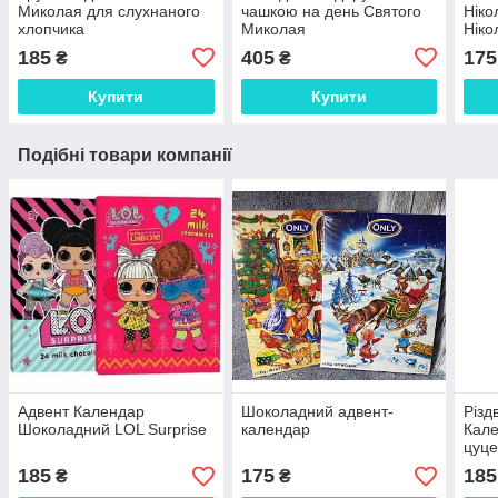
Миколая для слухнаного
чашкою на день Святого
Ніко
хлопчика
Миколая
Ніко
185
405
175
₴
₴
Купити
Купити
Подібні товари компанії
Адвент Календар
Шоколадний адвент-
Різд
Шоколадний LOL Surprise
календар
Кале
цуце
185
175
185
₴
₴