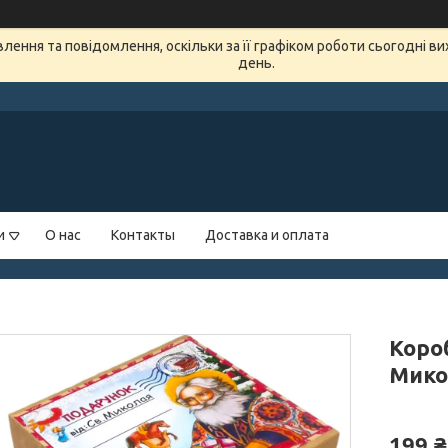
ення та повідомлення, оскільки за її графіком роботи сьогодні в
день.
и
О нас
Контакты
Доставка и оплата
Коро
Мико
199 ₴