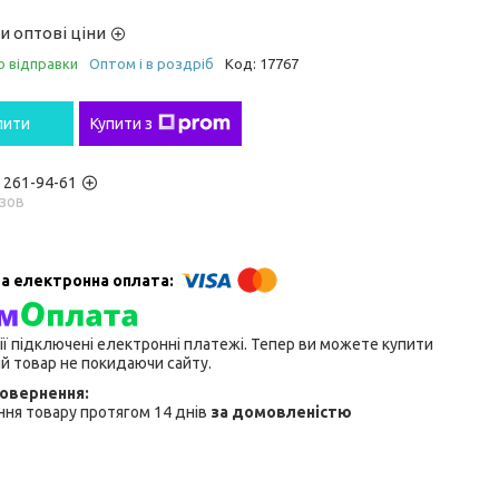
и оптові ціни
о відправки
Оптом і в роздріб
Код:
17767
пити
Купити з
) 261-94-61
зов
ії підключені електронні платежі. Тепер ви можете купити
й товар не покидаючи сайту.
ня товару протягом 14 днів
за домовленістю