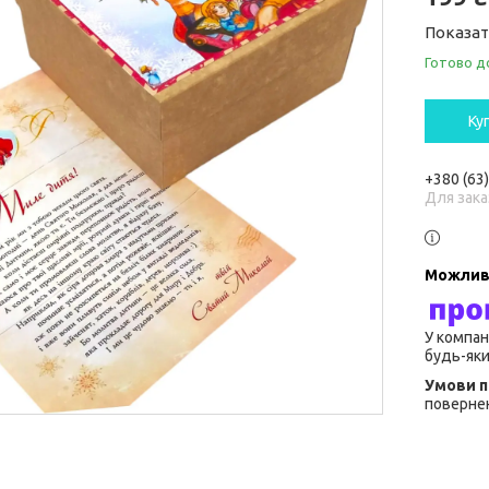
Показат
Готово д
Ку
+380 (63
Для зака
У компан
будь-яки
повернен