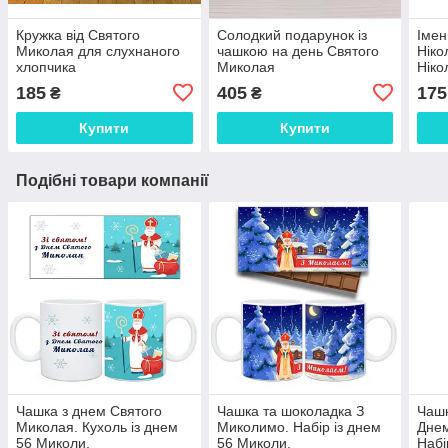
Кружка від Святого
Солодкий подарунок із
Імен
Миколая для слухнаного
чашкою на день Святого
Ніко
хлопчика
Миколая
Ніко
185
405
175
₴
₴
Купити
Купити
Подібні товари компанії
Чашка з днем Святого
Чашка та шоколадка З
Чашк
Миколая. Кухоль із днем
Миколимо. Набір із днем
Днем
56 Миколи.
56 Миколи.
Набі