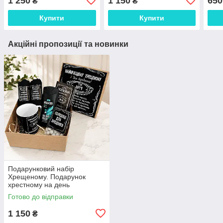
1 250
1 150
650
₴
₴
подр
Купити
Купити
Акційні пропозиції та новинки
Подарунковий набір
Хрещеному. Подарунок
хрестному на день
народження
Готово до відправки
1 150
₴