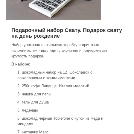
Подарочный набор Свату. Подарок свату
на день рождение
Набор упакован в стильную коробку с приятным
наполнителем - выглядит лаконично и подчёркивает
крутость подарка.
В наборе:
шоколадный набор на 12 шоколадок с
пожеланиями с комплиментами
250г кофе Лавацца Италия молотый
чашка для папы
гель для душа
леденцы
шоколад черный Toblerone с нугой из меда и
миндаля
батончик Марс