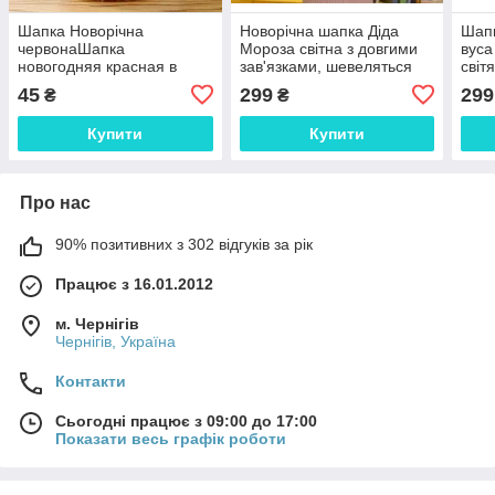
Шапка Новорічна
Новорічна шапка Діда
Шапк
червонаШапка
Мороза світна з довгими
вуса
новогодняя красная в
зав'язками, шевеляться
світ
снежинку
вуса
45
299
299
₴
₴
Купити
Купити
Про нас
90% позитивних з 302 відгуків за рік
Працює з 16.01.2012
м. Чернігів
Чернігів, Україна
Контакти
Сьогодні працює з 09:00 до 17:00
Показати весь графік роботи