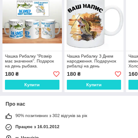
Чашка Рибалку "Розмір
Чашка Рибалку З Днем
Чаш
має значення". Подарок
народження. Подарунок
имен
на день рыбака.
рибалці на день
Хол
народження
180
180
160
₴
₴
Купити
Купити
Про нас
90% позитивних з 302 відгуків за рік
Працює з 16.01.2012
м. Чернігів