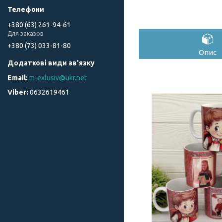
+380 (63) 261-94-61
Для заказов
+380 (73) 033-81-80
Опис
m-exlusiv@ukr.net
0632619461