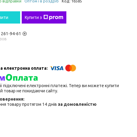
о відправки
Оптом і в роздріб
Код:
16585
пити
Купити з
) 261-94-61
зов
ії підключені електронні платежі. Тепер ви можете купити
й товар не покидаючи сайту.
ня товару протягом 14 днів
за домовленістю