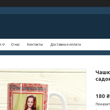
и
О нас
Контакты
Доставка и оплата
Чашк
садок
180 ₴
Показат