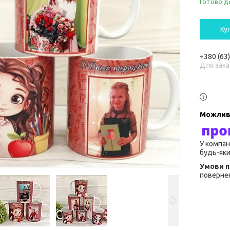
Готово д
Ку
+380 (63
Для зака
У компан
будь-яки
повернен