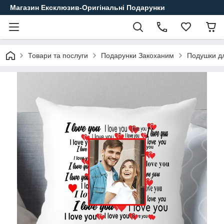
Магазин Ексклюзив-Оригінальні Подарунки
Товари та послуги
Подарунки Закоханим
Подушки д