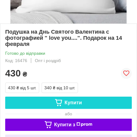
Подушка на Днь Святого Валентина с
фотографией " love you....". Подарок на 14
февраля
Готово до відправки
Код: 16476
Опт і роздріб
430
₴
430 ₴
від 5 шт.
340 ₴
від 10 шт.
Купити
або
Купити з