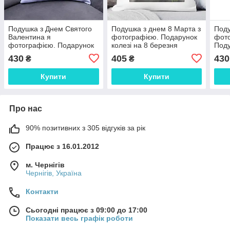
Подушка з Днем Святого
Подушка з днем 8 Марта з
Поду
Валентина я
фотографією. Подарунок
фото
фотографією. Подарунок
колезі на 8 березня
Поду
на 14 лютого
Вал
430
405
430
₴
₴
Купити
Купити
Про нас
90% позитивних з 305 відгуків за рік
Працює з 16.01.2012
м. Чернігів
Чернігів, Україна
Контакти
Сьогодні працює з 09:00 до 17:00
Показати весь графік роботи