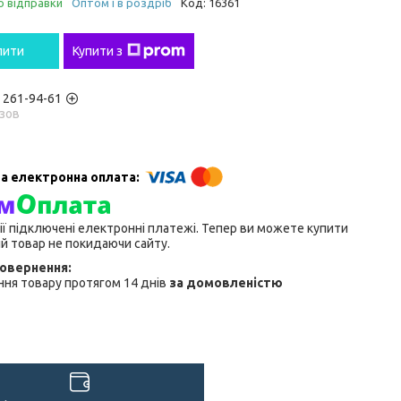
о відправки
Оптом і в роздріб
Код:
16361
пити
Купити з
) 261-94-61
зов
ії підключені електронні платежі. Тепер ви можете купити
й товар не покидаючи сайту.
ня товару протягом 14 днів
за домовленістю