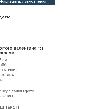
нформація для замовлення
десь:
ятого валентина "Я
рафами
5 см
айбер.
на молнии.
нтетика.
м.
ушку с вашим фото,
текстом.
Ш ТЕКСТ!