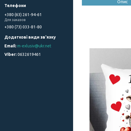
Опис
+380 (63) 261-94-61
Для заказов
+380 (73) 033-81-80
m-exlusiv@ukr.net
0632619461