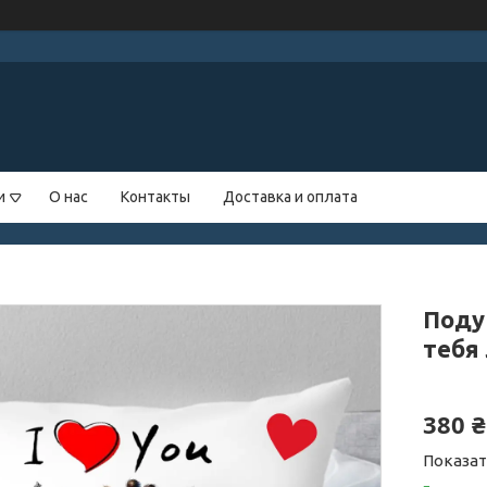
и
О нас
Контакты
Доставка и оплата
Поду
тебя
380 ₴
Показат