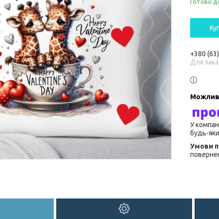
Готово д
Ку
+380 (63
Для зака
У компан
будь-яки
повернен