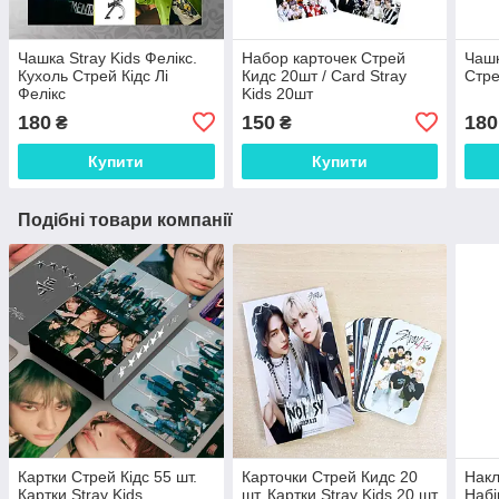
Чашка Stray Kids Фелікс.
Набор карточек Стрей
Чашк
Кухоль Стрей Кідс Лі
Кидс 20шт / Card Stray
Стре
Фелікс
Kids 20шт
180
150
180
₴
₴
Купити
Купити
Подібні товари компанії
Картки Стрей Кідс 55 шт.
Карточки Стрей Кидс 20
Накл
Картки Stray Kids.
шт. Картки Stray Kids 20 шт
Набі