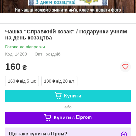
Чашка "Справжній козак" / Подарунки учням
на день козацтва
Готово до відправки
Код: 14209
Опт і роздріб
160
₴
160 ₴
від 5 шт.
130 ₴
від 20 шт.
Купити
або
Купити з
Що таке купити з Пром?