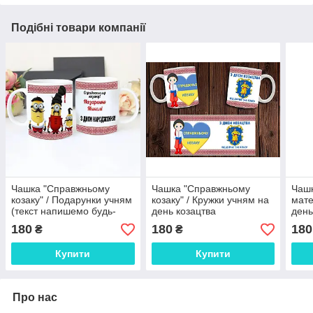
Подібні товари компанії
Чашка "Справжньому
Чашка "Справжньому
Чашк
козаку" / Подарунки учням
козаку" / Кружки учням на
мате
(текст напишемо будь-
день козацтва
день
який)
180
180
180
₴
₴
Купити
Купити
Про нас