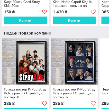
Кидс 20шт / Card Stray
Kids. Набір Стрей Кідс із
Карт
Kids 20шт
іграшкою тотемом на
Стрр
вибір
150
1 430
365
₴
₴
Купити
Купити
Подібні товари компанії
Плакат постер K-Pop Stray
Плакат постер K-Pop Stray
Плак
Kids у рамці / Стрей Кідс
Kids у рамці / Стрей Кідс
Kids
постер 01
постер 02
285
285
285
₴
₴