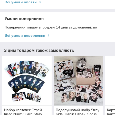
Всі умови оплати
Умови повернення
Повернення товару впродовж 14 днів за домовленістю
Всі умови повернення
З цим товаром також замовляють
Набор карточек Стрей
Подарунковий набір Stray
Карт
Кидс 20шт / Card Stray
Kids. Набір Стрей Кідс із
Карт