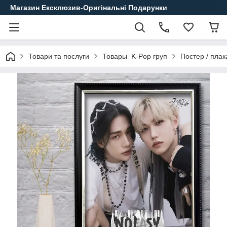
Магазин Ексклюзив-Оригінальні Подарунки
Товари та послуги
Товары K-Pop груп
Постер / плак