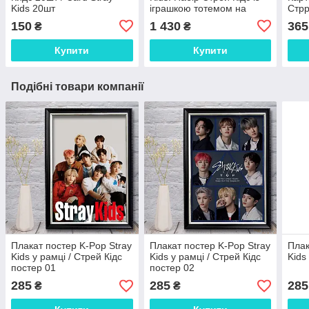
Kids 20шт
іграшкою тотемом на
Стрр
вибір
150
1 430
365
₴
₴
Купити
Купити
Подібні товари компанії
Плакат постер K-Pop Stray
Плакат постер K-Pop Stray
Плак
Kids у рамці / Стрей Кідс
Kids у рамці / Стрей Кідс
Kids
постер 01
постер 02
285
285
285
₴
₴