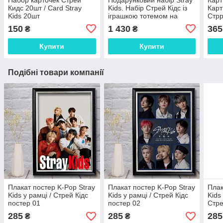
Кидс 20шт / Card Stray
Kids. Набір Стрей Кідс із
Карт
Kids 20шт
іграшкою тотемом на
Стрр
вибір
150
1 430
365
₴
₴
Купити
Купити
Подібні товари компанії
Плакат постер K-Pop Stray
Плакат постер K-Pop Stray
Плак
Kids у рамці / Стрей Кідс
Kids у рамці / Стрей Кідс
Kids
постер 01
постер 02
Стре
карт
285
285
285
₴
₴