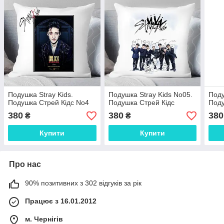
Подушка Stray Kids.
Подушка Stray Kids No05.
Поду
Подушка Стрей Кідс No4
Подушка Стрей Кідс
Поду
380
380
380
₴
₴
Купити
Купити
Про нас
90% позитивних з 302 відгуків за рік
Працює з 16.01.2012
м. Чернігів