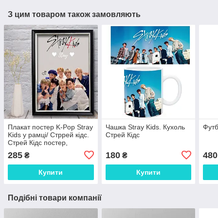
З цим товаром також замовляють
Плакат постер K-Pop Stray
Чашка Stray Kids. Кухоль
Футб
Kids у рамці/ Стррей кідс.
Стрей Кідс
Стрей Кідс постер,
картина
285
180
480
₴
₴
Купити
Купити
Подібні товари компанії