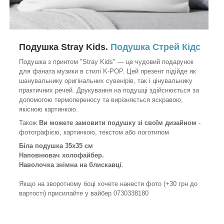
Подушка Stray Kids.
Подушка Стрей Кідс
Подушка з принтом "Stray Kids" — це чудовий подарунок
для фаната музики в стилі K-POP. Цей презент підійде як
шанувальнику оригінальних сувенірів, так і цінувальнику
практичних речей. Друкування на подушці здійснюється за
допомогою термопереносу та вирізняється яскравою,
якісною картинкою.
Також
Ви можете замовити подушку зі своїм дизайном
-
фотографією, картинкою, текстом або логотипом
Біла подушка 35х35 см
Наповнювач холофайбер.
Наволочка знімна на блискавці
.
Якщо на зворотному боці хочете нанести фото (+30 грн до
вартості) присилайте у вайбер 0730338180