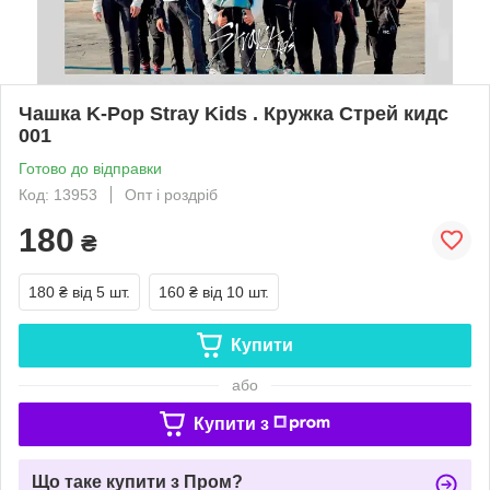
Чашка K-Pop Stray Kids . Кружка Стрей кидс
001
Готово до відправки
Код: 13953
Опт і роздріб
180
₴
180 ₴
від 5 шт.
160 ₴
від 10 шт.
Купити
або
Купити з
Що таке купити з Пром?