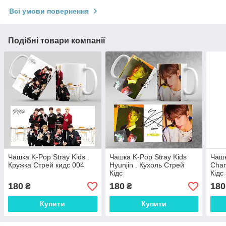
Всі умови повернення
Подібні товари компанії
Чашка K-Pop Stray Kids .
Чашка K-Pop Stray Kids
Чашк
Кружка Стрей кидс 004
Hyunjin . Кухоль Стрей
Chan
Кідс
Кідс
180
180
180
₴
₴
Купити
Купити