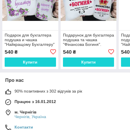
Подарок для бухгалтера
Подарунок для бухгалтера
Пода
подушка и чашка
подушка та чашка
поду
"Найкращому Бухгалтеру"
"Фінансова Богиня".
"Най
с сиренью. Подарунок на
Подарунок на день
Пода
540
540
540
₴
₴
день бухгалтера
бухгалтера
бухг
Купити
Купити
Про нас
90% позитивних з 302 відгуків за рік
Працює з 16.01.2012
м. Чернігів
Чернігів, Україна
Контакти