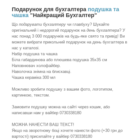
Подарунок для бухгалтера
подушка та
чашка
"Найкращий Бухгалтер"
Що
подарувати бухгалтеру
чи главбуху? Шукайте
оригінальний і недорогий подарунок на
день бухгалтера
? У
нас понад 3 000 подарунків на будь-яке свято та привід! Ви
можете вибрати прикольний подарунок на день бухгалтера в
нас у каталозі.
Набір подушка та чашка
Біла габардинова або плюшева подушка 35х35 см
Наповнювач холофайбер.
Наволочка знімна на блискавці.
Чашка кераміка 300 мл
Можливо зробити подушку з вашим фото, логотипом,
картинкою, текстом.
Замовити подушку можна на сайті через кошик, або
написавши нам у вайбер 0730338180
МОЖНА НАНЕСТИ ВАШ ТЕКСТ!
Якщо на зворотному боці хочете нанести фото (+30 грн до
вартості) присилайте у вайбер 0730338180