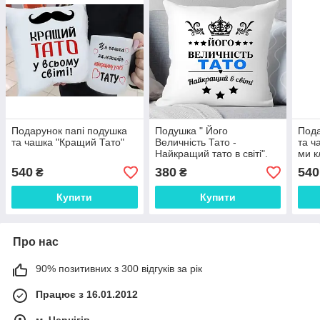
Подарунок папі подушка
Подушка " Його
Пода
та чашка "Кращий Тато"
Величність Тато -
та ч
Найкращий тато в світі".
ми к
Подарунок на день
540
380
540
₴
₴
батька. Подарунок для
тата
Купити
Купити
Про нас
90% позитивних з 300 відгуків за рік
Працює з 16.01.2012