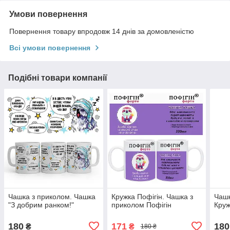
Умови повернення
Повернення товару впродовж 14 днів за домовленістю
Всі умови повернення
Подібні товари компанії
Чашка з приколом. Чашка
Кружка Пофігін. Чашка з
Чашк
"З добрим ранком!"
приколом Пофігін
Круж
180
171
180
₴
₴
180 ₴