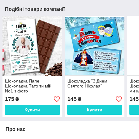
Подібні товари компанії
Шоколадка Папе.
Шоколадка "З Днем
Шоко
Шоколадка Тато ти мій
Святого Ніколая"
Шоко
No1 з фото
ми к
175
145
145
₴
₴
Купити
Купити
Про нас