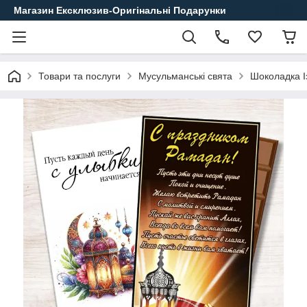
Магазин Ексклюзив-Оригінальні Подарунки
Товари та послуги
Мусульманські свята
Шоколадка І