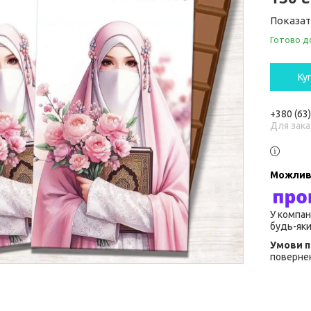
Показат
Готово д
Ку
+380 (63
Для зака
У компан
будь-яки
повернен