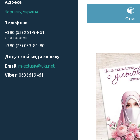
Чернігів, Україна
Опис
+380 (63) 261-94-61
Для заказов
+380 (73) 033-81-80
m-exlusiv@ukr.net
0632619461