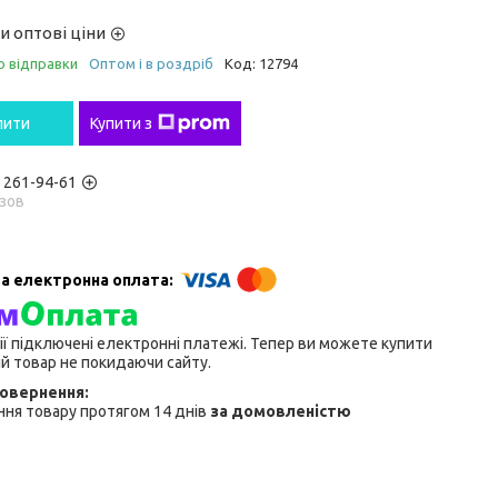
и оптові ціни
о відправки
Оптом і в роздріб
Код:
12794
пити
Купити з
) 261-94-61
зов
ії підключені електронні платежі. Тепер ви можете купити
й товар не покидаючи сайту.
ня товару протягом 14 днів
за домовленістю