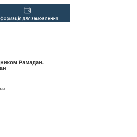
нформація для замовлення
ником Рамадан.
ан
ами