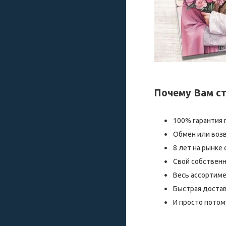
Почему Вам ст
100% гарантия 
Обмен или возв
8 лет на рынке
Свой собствен
Весь ассортиме
Быстрая доставк
И просто потому