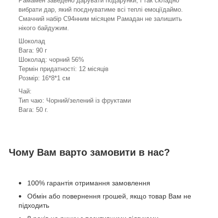
Рамамен заведено дарувати подарунки, і так складно
вибрати дар, який поєднуватиме всі теплі емоціїдаймо.
Смачний набір С94нним місяцем Рамадан не залишить
нікого байдужим.
Шоколад
Вага: 90 г
Шоколад: чорний 56%
Термін придатності: 12 місяців
Розмір: 16*8*1 см
Чай:
Тип чаю: Чорний/зелений із фруктами
Вага: 50 г.
Чому Вам варто замовити в нас?
100% гарантія отримання замовлення
Обмін або повернення грошей, якщо товар Вам не
підходить