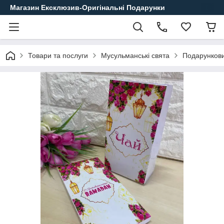
Магазин Ексклюзив-Оригінальні Подарунки
Товари та послуги
Мусульманські свята
Подарункови