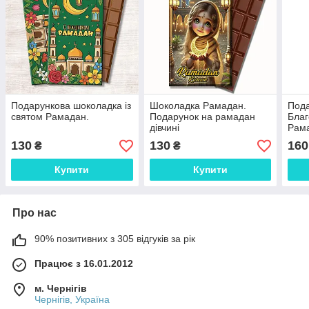
Подарункова шоколадка із
Шоколадка Рамадан.
Пода
святом Рамадан.
Подарунок на рамадан
Благ
дівчині
Рама
130
130
160
₴
₴
Купити
Купити
Про нас
90% позитивних з 305 відгуків за рік
Працює з 16.01.2012
м. Чернігів
Чернігів, Україна