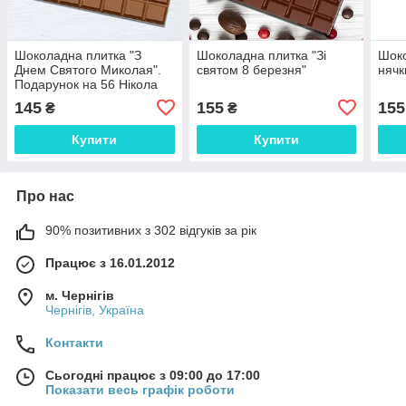
Шоколадна плитка "З
Шоколадна плитка "Зі
Шоко
Днем Святого Миколая".
святом 8 березня"
нячк
Подарунок на 56 Нікола
дитина
145
155
155
₴
₴
Купити
Купити
Про нас
90% позитивних з 302 відгуків за рік
Працює з 16.01.2012
м. Чернігів
Чернігів, Україна
Контакти
Сьогодні працює з 09:00 до 17:00
Показати весь графік роботи