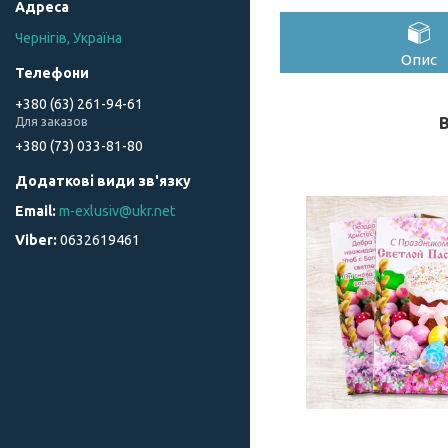
Чернігів, Україна
Опис
+380 (63) 261-94-61
Для заказов
+380 (73) 033-81-80
m-exlusiv@ukr.net
0632619461