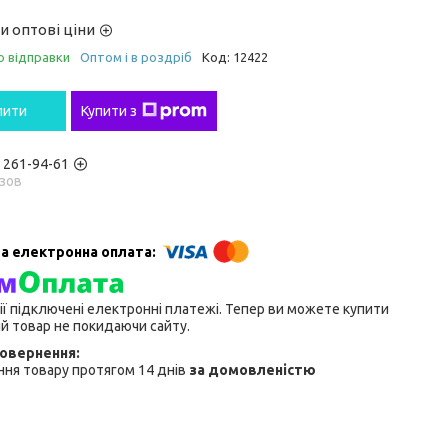
и оптові ціни
о відправки
Оптом і в роздріб
Код:
12422
пити
Купити з
) 261-94-61
зов
ії підключені електронні платежі. Тепер ви можете купити
й товар не покидаючи сайту.
ня товару протягом 14 днів
за домовленістю