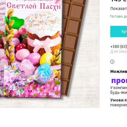
Показат
Готово д
Ку
+380 (63
Для зака
У компан
будь-яки
повернен