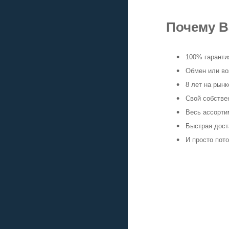
Почему В
100% гарантия
Обмен или воз
8 лет на рын
Свой собстве
Весь ассортим
Быстрая доста
И просто пото