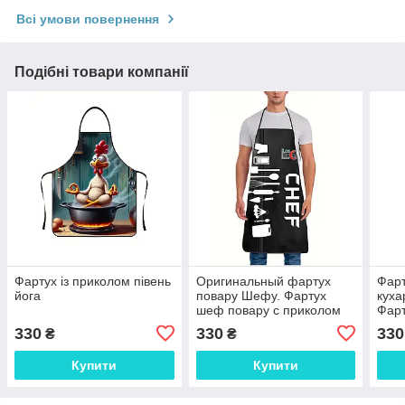
Всі умови повернення
Подібні товари компанії
Фартух із приколом півень
Оригинальный фартух
Фарт
йога
повару Шефу. Фартух
куха
шеф повару с приколом
Фарт
330
330
330
₴
₴
Купити
Купити