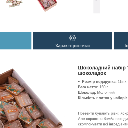
Характеристики
І
Шоколадний набір 
шоколадок
Розмір подарунка:
115 х 
Вага нетто:
150 г
Шоколад:
Молочний
Кількість плиток у наборі:
Презенти бувають різні: яскр
Але справжня бомба виходит
скомпонувати всі інгредієнт