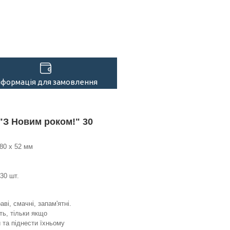
нформація для замовлення
"З Новим роком!" 30
80 х 52 мм
30 шт.
аві, смачні, запам'ятні.
ь, тільки якщо
и та піднести їхньому