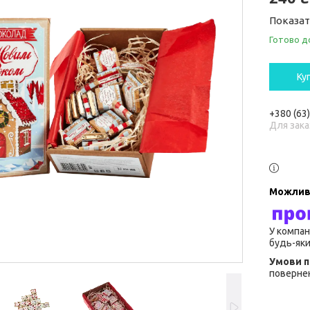
Показат
Готово д
Ку
+380 (63
Для зака
У компан
будь-яки
повернен