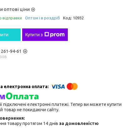
и оптові ціни
о відправки
Оптом і в роздріб
Код:
10932
пити
Купити з
) 261-94-61
зов
ії підключені електронні платежі. Тепер ви можете купити
й товар не покидаючи сайту.
ня товару протягом 14 днів
за домовленістю