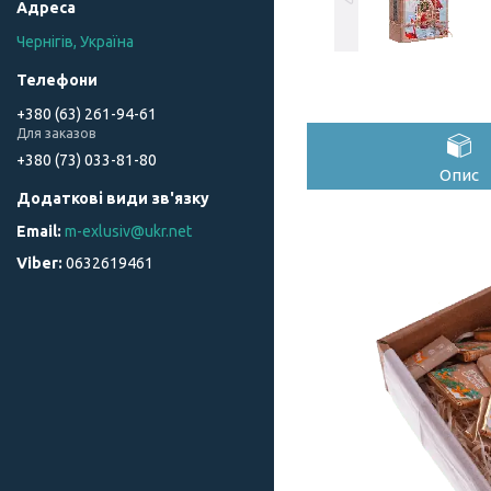
Чернігів, Україна
+380 (63) 261-94-61
Для заказов
+380 (73) 033-81-80
Опис
m-exlusiv@ukr.net
0632619461