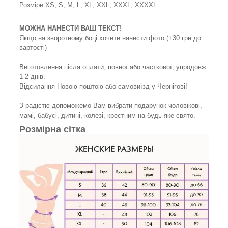
Розміри XS, S, M, L, XL, XXL, XXXL, XXХХL
МОЖНА НАНЕСТИ ВАШ ТЕКСТ!
Якщо на зворотному боці хочете нанести фото (+30 грн до
вартості)
Виготовлення після оплати, повної або часткової, упродовж
1-2 днів.
Відсилання Новою поштою або самовиїзд у Чернігові!
З радістю допоможемо Вам вибрати подарунок чоловікові,
мамі, бабусі, дитині, колезі, крестним на будь-яке свято.
Розмірна сітка