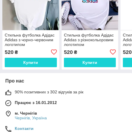
Стильна футболка Адідас
Стильна футболка Адідас
Стил
Adidas з чорно-червоним
Adidas з різнокольоровим
Adid
логотипом
логотипом
лого
520
520
520
₴
₴
Купити
Купити
Про нас
90% позитивних з 302 відгуків за рік
Працює з 16.01.2012
м. Чернігів
Чернігів, Україна
Контакти