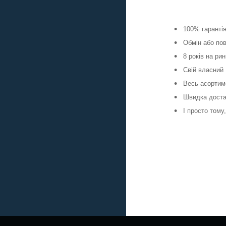
100% гаранті
Обмін або пов
8 років на ри
Свій власний
Весь асортиме
Швидка достав
І просто тому