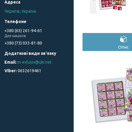
Чернігів, Україна
+380 (63) 261-94-61
Для заказов
+380 (73) 033-81-80
Опис
m-exlusiv@ukr.net
0632619461