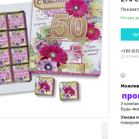
Показат
Готово д
Ку
+380 (63
Для зака
У компан
будь-яки
повернен