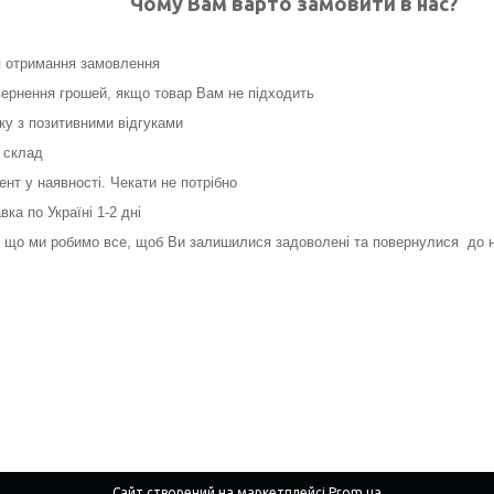
Чому Вам варто замовити в нас?
я отримання замовлення
ернення грошей, якщо товар Вам не підходить
нку з позитивними відгуками
 склад
нт у наявності. Чекати не потрібно
ка по Україні 1-2 дні
, що ми робимо все, щоб Ви залишилися задоволені та повернулися до на
Сайт створений на маркетплейсі
Prom.ua