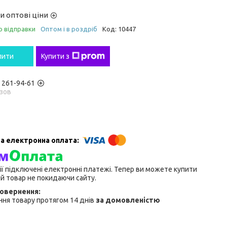
и оптові ціни
о відправки
Оптом і в роздріб
Код:
10447
пити
Купити з
) 261-94-61
зов
ії підключені електронні платежі. Тепер ви можете купити
й товар не покидаючи сайту.
ня товару протягом 14 днів
за домовленістю