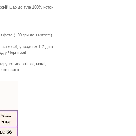
ижній шар до тіла 100% котон
и фото (+30 грн до вартості)
часткової, упродовж 1-2 днів.
д у Чернігові!
рунок чоловікові, мамі,
-яке свято.