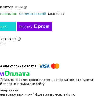
и оптові ціни
о відправки
Оптом і в роздріб
Код:
10115
пити
Купити з
) 261-94-61
зов
ії підключені електронні платежі. Тепер ви можете купити
й товар не покидаючи сайту.
ня товару протягом 14 днів
за домовленістю