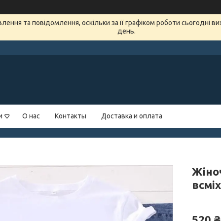
ення та повідомлення, оскільки за її графіком роботи сьогодні в
день.
и
О нас
Контакты
Доставка и оплата
Жіно
всміх
520 ₴