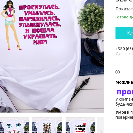
Показат
Готово д
Ку
+380 (63
Для зака
У компан
будь-яки
повернен