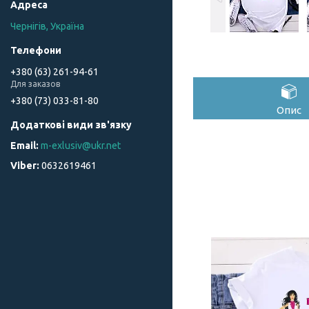
Чернігів, Україна
+380 (63) 261-94-61
Для заказов
+380 (73) 033-81-80
Опис
m-exlusiv@ukr.net
0632619461