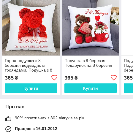
Гарна подушка з 8
Подушка з 8 березня.
Поду
березня ведмедик із
Подарунок на 8 березня
Пода
трояндами. Подушка з 8
бер
березня
365
365
365
₴
₴
Купити
Купити
Про нас
90% позитивних з 302 відгуків за рік
Працює з 16.01.2012