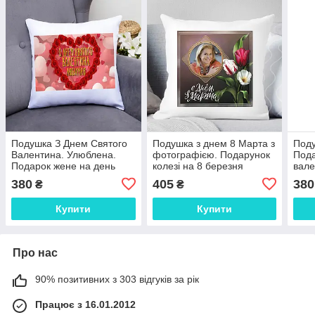
Подушка З Днем Святого
Подушка з днем 8 Марта з
Поду
Валентина. Улюблена.
фотографією. Подарунок
Пода
Подарок жене на день
колезі на 8 березня
вале
валентина
380
405
380
₴
₴
Купити
Купити
Про нас
90% позитивних з 303 відгуків за рік
Працює з 16.01.2012