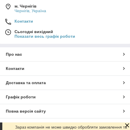
м. Чернігів
Чернігів, Україна
Контакти
Сьогодні вихідний
Показати весь графік роботи
Про нас
Контакти
Доставка та оплата
Графік роботи
Повна версія сайту
Сайт створено на маркетплейсі
Prom.ua
Зараз компанія не може швидко обробляти замовлення та